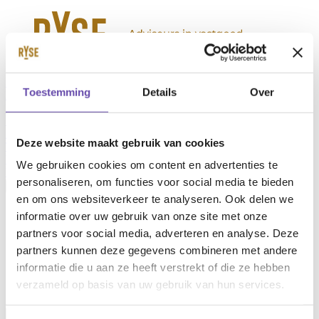
Sectors
Toestemming
Details
Over
Healthcare real estate
Educational housing
Commercial real estate
Public real estate
Services
Projects
News
About us
Deze website maakt gebruik van cookies
Team
Contact
Werken bij RYSE
We gebruiken cookies om content en advertenties te
Vacancies
personaliseren, om functies voor social media te bieden
en om ons websiteverkeer te analyseren. Ook delen we
en
informatie over uw gebruik van onze site met onze
nl
partners voor social media, adverteren en analyse. Deze
partners kunnen deze gegevens combineren met andere
informatie die u aan ze heeft verstrekt of die ze hebben
verzameld op basis van uw gebruik van hun services.