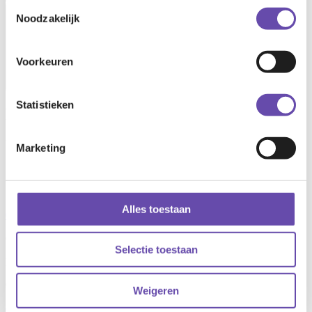
Toestemmingsselectie
Open main menu
Noodzakelijk
Voorkeuren
Statistieken
Retail
Utrecht
Marketing
Hondiuslaan 46
3528 AB Utrecht
Alles toestaan
088 – 0 215 330
Groningen
Selectie toestaan
Boumaboulevard 67
9723 ZS Groningen
Weigeren
088 – 0 215 340