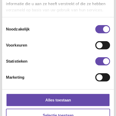
informatie die u aan ze heeft verstrekt of die ze hebben
Open main menu
verzameld op basis van uw gebruik van hun services.
Toestemmingsselectie
Noodzakelijk
Adriaan Peereboom
Voorkeuren
Toezichthouder
Statistieken
Contact information
Marketing
0623959583
a.peereboom@ryse.nl
LinkedIn
Utrecht
Alles toestaan
Hondiuslaan 46
Selectie toestaan
3528 AB Utrecht