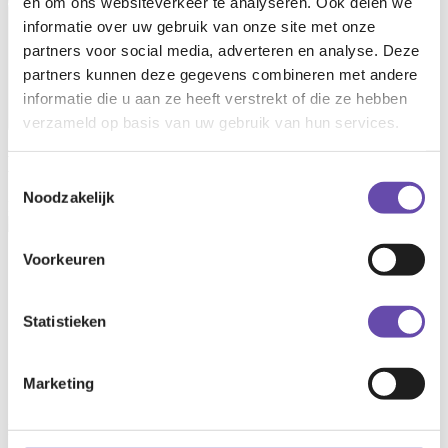
en om ons websiteverkeer te analyseren. Ook delen we
Open main menu
informatie over uw gebruik van onze site met onze
partners voor social media, adverteren en analyse. Deze
partners kunnen deze gegevens combineren met andere
informatie die u aan ze heeft verstrekt of die ze hebben
verzameld op basis van uw gebruik van hun services.
Esther Penders
Toestemmingsselectie
Noodzakelijk
Projectmanager
Voorkeuren
Contact information
06 82 00 30 78
Statistieken
e.penders@ryse.nl
LinkedIn
Marketing
Services
Project management
Housing consultancy
Process management