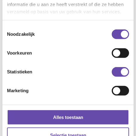
informatie die u aan ze heeft verstrekt of die ze hebben
Open main menu
verzameld op basis van uw gebruik van hun services.
Toestemmingsselectie
Noodzakelijk
Marion Wentink
Voorkeuren
Manager Finance & Control
Statistieken
Contact information
Marketing
06 31 91 23 82
m.wentink@ryse.nl
LinkedIn
Utrecht
Alles toestaan
Hondiuslaan 46
Selectie toestaan
3528 AB Utrecht