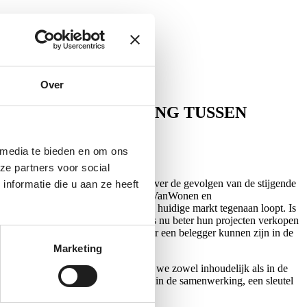
Over
OP DE SAMENWERKING TUSSEN
 media te bieden en om ons
ze partners voor social
r op de PROVADA ging het gesprek over de gevolgen van de stijgende
nformatie die u aan ze heeft
en, pensioenfonds MN, ontwikkelaar VanWonen en
kaar te horen waar een ieder in de huidige markt tegenaan loopt. Is
 bouwkosten. Of kunnen ontwikkelaars nu beter hun projecten verkopen
kelaars? Welke innovatie zou er voor een belegger kunnen zijn in de
nbesparend te zijn?
Marketing
zige partijen waren het over eens dat we zowel inhoudelijk als in de
 in de benadering van projecten áls in de samenwerking, een sleutel