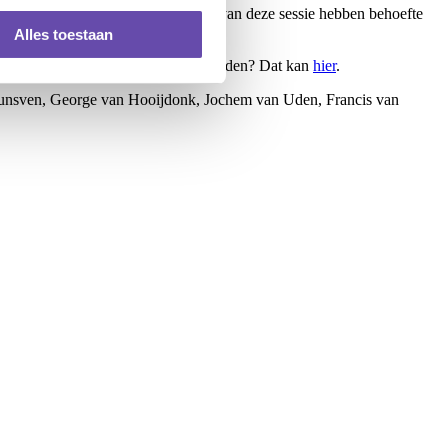
 Zowel de deelnemers als het publiek van deze sessie hebben behoefte
Alles toestaan
wij de datum bekend. Alvast aanmelden? Dat kan
h
ier
.
Grunsven, George van Hooijdonk, Jochem van Uden, Francis van