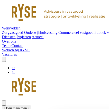
Werkvelden
Zorgvastgoed
Onderwijshuisvesting
Commercieel vastgoed
Publiek 
Diensten
Projecten
Actueel
Over ons
Team
Contact
Werken bij RYSE
Vacatures
en
nl
Open main menu