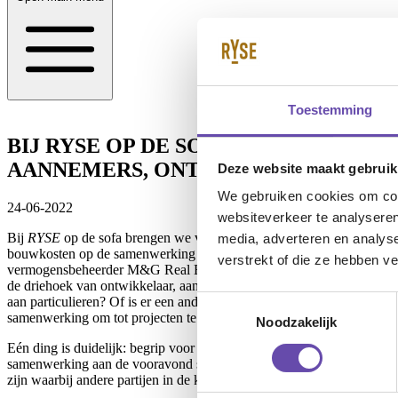
Toestemming
BIJ RYSE OP DE SOFA: DE GEVOLG
AANNEMERS, ONTWIKKELAARS EN 
Deze website maakt gebruik
We gebruiken cookies om cont
24-06-2022
websiteverkeer te analyseren
Bij
RYSE
op de sofa brengen we verschillende partijen, ieder met h
media, adverteren en analys
bouwkosten op de samenwerking tussen aannemers, ontwikkelaars en
verstrekt of die ze hebben v
vermogensbeheerder M&G Real Estate. Onder leiding van Professor Pet
de driehoek van ontwikkelaar, aannemer en belegger nog wel realisti
aan particulieren? Of is er een andere prijsafspraak nodig? Wat kan 
Toestemmingsselectie
samenwerking om tot projecten te komen? En hoe komt het dat de bou
Noodzakelijk
Eén ding is duidelijk: begrip voor elkaars uitdagingen staat voorop, o
samenwerking aan de vooravond staan van een andere benadering waarbi
zijn waarbij andere partijen in de keten die hier een rol inspelen, be