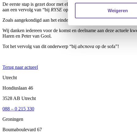
De eerste stap is gezet door met elkaar in gesprek te gaan en begrip 
aan een vervolg van “bij
RYSE
op de sofa” ten aanzien van dit onderw
Weigeren
Zoals aangekondigd aan het einde van de sessie op de PROVADA, ga
Wij danken iedereen voor de komst en deelname aan deze actuele kw
Haren en Peter van Gool.
Tot het vervolg van dit onderwerp “bij
abcnova
op de sofa”!
Terug naar actueel
Utrecht
Hondiuslaan 46
3528 AB Utrecht
088 – 0 215 330
Groningen
Boumaboulevard 67