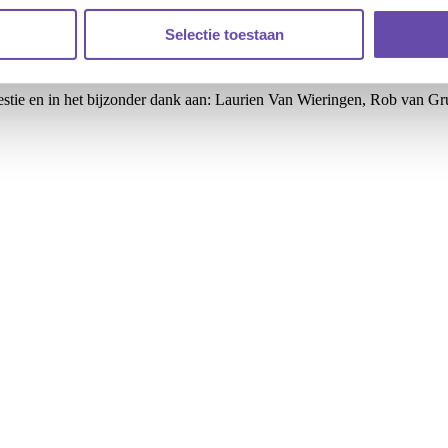
te hebben voor ieders uitdaging. Nu is het tijd voor de vervolgstappen.
erp. Uiteraard geven wij hier graag gehoor aan.
Selectie toestaan
an we na de zomer een vervolgsessie organiseren. Binnenkort maken 
estie en in het bijzonder dank aan: Laurien Van Wieringen, Rob van 