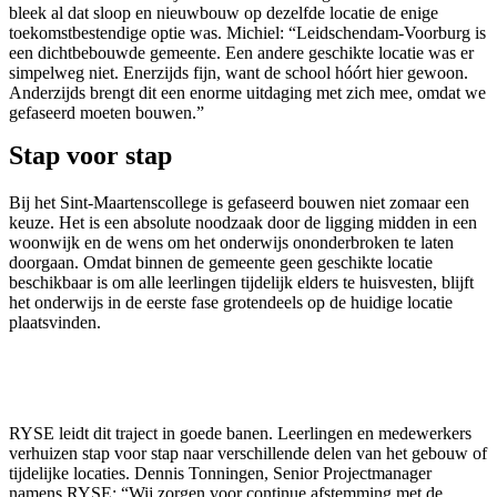
bleek al dat sloop en nieuwbouw op dezelfde locatie de enige
toekomstbestendige optie was. Michiel: “Leidschendam-Voorburg is
een dichtbebouwde gemeente. Een andere geschikte locatie was er
simpelweg niet. Enerzijds fijn, want de school hóórt hier gewoon.
Anderzijds brengt dit een enorme uitdaging met zich mee, omdat we
gefaseerd moeten bouwen.”
Stap voor stap
Bij het Sint-Maartenscollege is gefaseerd bouwen niet zomaar een
keuze. Het is een absolute noodzaak door de ligging midden in een
woonwijk en de wens om het onderwijs ononderbroken te laten
doorgaan. Omdat binnen de gemeente geen geschikte locatie
beschikbaar is om alle leerlingen tijdelijk elders te huisvesten, blijft
het onderwijs in de eerste fase grotendeels op de huidige locatie
plaatsvinden.
RYSE leidt dit traject in goede banen. Leerlingen en medewerkers
verhuizen stap voor stap naar verschillende delen van het gebouw of
tijdelijke locaties. Dennis Tonningen, Senior Projectmanager
namens RYSE: “Wij zorgen voor continue afstemming met de