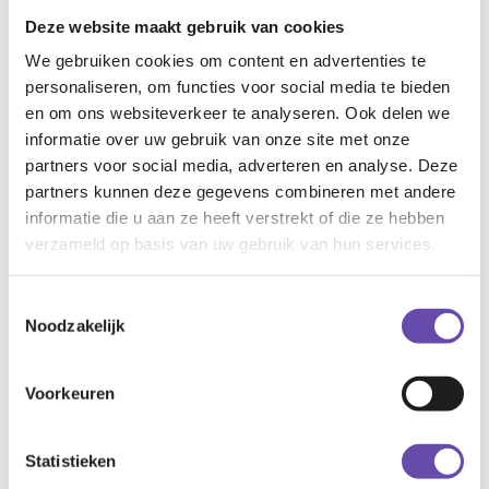
samengevoegd tot één geheel.
Deze website maakt gebruik van cookies
We gebruiken cookies om content en advertenties te
personaliseren, om functies voor social media te bieden
In de puzzel van
en om ons websiteverkeer te analyseren. Ook delen we
informatie over uw gebruik van onze site met onze
planning en fasering
partners voor social media, adverteren en analyse. Deze
partners kunnen deze gegevens combineren met andere
van sloop, tijdelijke
informatie die u aan ze heeft verstrekt of die ze hebben
verzameld op basis van uw gebruik van hun services.
huisvesting en
Toestemmingsselectie
nieuwbouw staan
Noodzakelijk
continuïteit van het
Voorkeuren
onderwijs, minimale
Statistieken