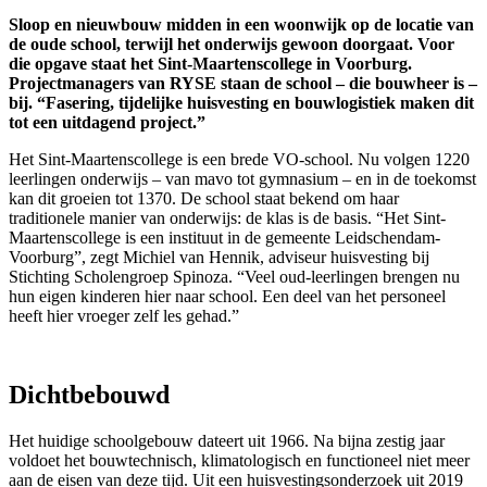
Sloop en nieuwbouw midden in een woonwijk op de locatie van
de oude school, terwijl het onderwijs gewoon doorgaat. Voor
die opgave staat het Sint-Maartenscollege in Voorburg.
Projectmanagers van RYSE staan de school – die bouwheer is –
bij. “Fasering, tijdelijke huisvesting en bouwlogistiek maken dit
tot een uitdagend project.”
Het Sint-Maartenscollege is een brede VO-school. Nu volgen 1220
leerlingen onderwijs – van mavo tot gymnasium – en in de toekomst
kan dit groeien tot 1370. De school staat bekend om haar
traditionele manier van onderwijs: de klas is de basis. “Het Sint-
Maartenscollege is een instituut in de gemeente Leidschendam-
Voorburg”, zegt Michiel van Hennik, adviseur huisvesting bij
Stichting Scholengroep Spinoza. “Veel oud-leerlingen brengen nu
hun eigen kinderen hier naar school. Een deel van het personeel
heeft hier vroeger zelf les gehad.”
Dichtbebouwd
Het huidige schoolgebouw dateert uit 1966. Na bijna zestig jaar
voldoet het bouwtechnisch, klimatologisch en functioneel niet meer
aan de eisen van deze tijd. Uit een huisvestingsonderzoek uit 2019