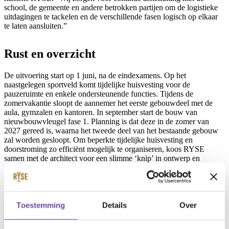
school, de gemeente en andere betrokken partijen om de logistieke
uitdagingen te tackelen en de verschillende fasen logisch op elkaar
te laten aansluiten.”
Rust en overzicht
De uitvoering start op 1 juni, na de eindexamens. Op het
naastgelegen sportveld komt tijdelijke huisvesting voor de
pauzeruimte en enkele ondersteunende functies. Tijdens de
zomervakantie sloopt de aannemer het eerste gebouwdeel met de
aula, gymzalen en kantoren. In september start de bouw van
nieuwbouwvleugel fase 1. Planning is dat deze in de zomer van
2027 gereed is, waarna het tweede deel van het bestaande gebouw
zal worden gesloopt. Om beperkte tijdelijke huisvesting en
doorstroming zo efficiënt mogelijk te organiseren, koos RYSE
samen met de architect voor een slimme ‘knip’ in ontwerp en
bouwproces. De meest specialistische en kostbare ruimtes, zoals de
BiNaSk-lokalen, worden als eerste gerealiseerd op de vrijgekomen
plek van de aula/kantoren. Zodra deze gereed zijn, verhuist de
bovenbouw vanaf schooljaar 2027/2028 naar de nieuwe vleugel. De
onderbouw maakt dan tijdelijk gebruik van portocabins op
Toestemming
Details
Over
loopafstand van de school. Vervolgens start de sloop en nieuwbouw
van de oude lokalen. In de laatste fase worden beide gebouwdelen