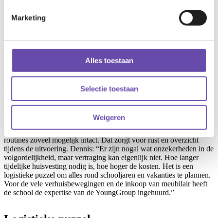
overlast en een
veilige situatie rond
Marketing
de school centraal.
Alles toestaan
Minimale overlast
Selectie toestaan
In de puzzel van planning en fasering van sloop, tijdelijke
huisvesting en nieuwbouw staan continuïteit van het onderwijs,
Weigeren
minimale overlast en een veilige situatie rond de school centraal.
Dankzij oplossingen dicht bij school blijven looproutes en dagelijkse
routines zoveel mogelijk intact. Dat zorgt voor rust en overzicht
tijdens de uitvoering. Dennis: “Er zijn nogal wat onzekerheden in de
volgordelijkheid, maar vertraging kan eigenlijk niet. Hoe langer
tijdelijke huisvesting nodig is, hoe hoger de kosten. Het is een
logistieke puzzel om alles rond schooljaren en vakanties te plannen.
Voor de vele verhuisbewegingen en de inkoop van meubilair heeft
de school de expertise van de YoungGroup ingehuurd.”