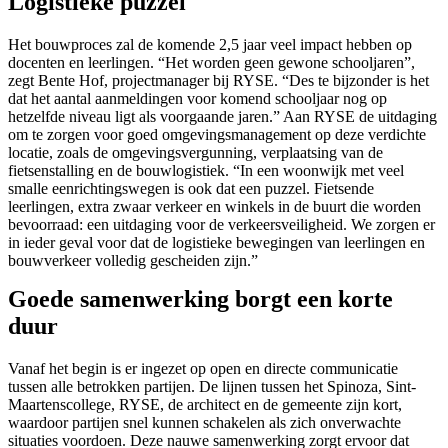
Logistieke puzzel
Het bouwproces zal de komende 2,5 jaar veel impact hebben op
docenten en leerlingen. “Het worden geen gewone schooljaren”,
zegt Bente Hof, projectmanager bij RYSE. “Des te bijzonder is het
dat het aantal aanmeldingen voor komend schooljaar nog op
hetzelfde niveau ligt als voorgaande jaren.” Aan RYSE de uitdaging
om te zorgen voor goed omgevingsmanagement op deze verdichte
locatie, zoals de omgevingsvergunning, verplaatsing van de
fietsenstalling en de bouwlogistiek. “In een woonwijk met veel
smalle eenrichtingswegen is ook dat een puzzel. Fietsende
leerlingen, extra zwaar verkeer en winkels in de buurt die worden
bevoorraad: een uitdaging voor de verkeersveiligheid. We zorgen er
in ieder geval voor dat de logistieke bewegingen van leerlingen en
bouwverkeer volledig gescheiden zijn.”
Goede samenwerking borgt een korte
duur
Vanaf het begin is er ingezet op open en directe communicatie
tussen alle betrokken partijen. De lijnen tussen het Spinoza, Sint-
Maartenscollege, RYSE, de architect en de gemeente zijn kort,
waardoor partijen snel kunnen schakelen als zich onverwachte
situaties voordoen. Deze nauwe samenwerking zorgt ervoor dat