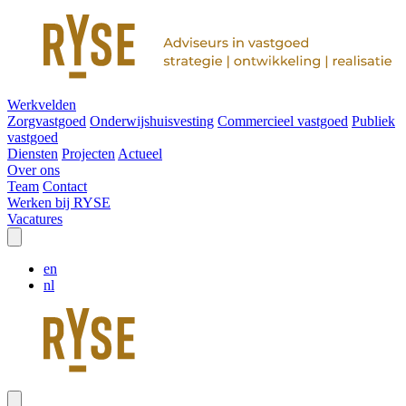
Werkvelden
Zorgvastgoed
Onderwijshuisvesting
Commercieel vastgoed
Publiek
vastgoed
Diensten
Projecten
Actueel
Over ons
Team
Contact
Werken bij RYSE
Vacatures
en
nl