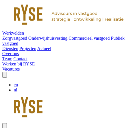
Werkvelden
Zorgvastgoed
Onderwijshuisvesting
Commercieel vastgoed
Publiek
vastgoed
Diensten
Projecten
Actueel
Over ons
Team
Contact
Werken bij RYSE
Vacatures
en
nl