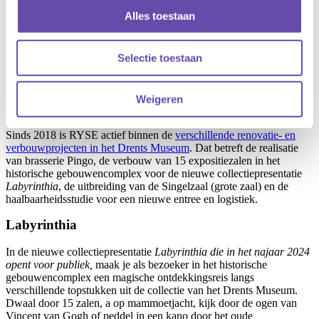
betoverende ervaring te worden voor onze bezoekers. De expertise
en toewijding aan kwaliteit van RYSE sluit al jaren perfect aan bij
Alles toestaan
onze missie om innovatieve en inspirerende tentoonstellingen te
presenteren. We zijn blij dit te kunnen bezegelen in een
partnerschap."
Selectie toestaan
Weigeren
RYSE
Sinds 2018 is RYSE actief binnen de
verschillende renovatie- en
verbouwprojecten in het Drents Museum
. Dat betreft de realisatie
van brasserie Pingo, de verbouw van 15 expositiezalen in het
historische gebouwencomplex voor de nieuwe collectiepresentatie
Labyrinthia
, de uitbreiding van de Singelzaal (grote zaal) en de
haalbaarheidsstudie voor een nieuwe entree en logistiek.
Labyrinthia
In de nieuwe collectiepresentatie
Labyrinthia die in het najaar 2024
opent voor publiek,
maak je als bezoeker in het historische
gebouwencomplex een magische ontdekkingsreis langs
verschillende topstukken uit de collectie van het Drents Museum.
Dwaal door 15 zalen, a op mammoetjacht, kijk door de ogen van
Vincent van Gogh of peddel in een kano door het oude