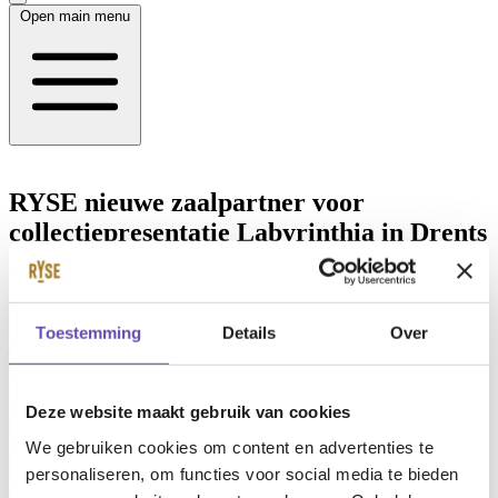
Open main menu
RYSE nieuwe zaalpartner voor
collectiepresentatie Labyrinthia in Drents
Museum
Het Drents Museum is een vijfjarige verbintenis aangegaan met
RYSE als nieuwe zaalpartner voor de collectiepresentatie
Toestemming
Details
Over
Labyrinthia
. Dit partnerschap betekent een verdere versterking van
de al bestaande langdurige samenwerking tussen RYSE en het
museum.
Deze website maakt gebruik van cookies
04-04-2024
We gebruiken cookies om content en advertenties te
Het Drents Museum is een vijfjarige verbintenis aangegaan met
personaliseren, om functies voor social media te bieden
RYSE als nieuwe zaalpartner voor de collectiepresentatie