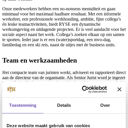
Onze medewerkers hebben een no-nonsens mentaliteit en gaan
minimaal voor het maximaal haalbare resultaat. Met een informele
werksfeer, een professionele werkhouding, ambitie, fijne collega’s
én leuke teamactiviteiten, biedt RYSE een dynamische
werkomgeving en uitdagende projecten. Er is veel aandacht voor het
sociale aspect naast het werk. Collega’s zoeken elkaar op om samen
te sporten. Ieder jaar is er een (water)sportdag, een mvo-dag,
familiedag en een ski reis, naast de uitjes met de business units.
Team en werkzaamheden
Het compacte team van juristen werkt, adviseert en rapporteert direct
aan de directeur van de organisatie. Als Senior Jurist word je ingezet
voor alle juridische vragen op het gebied van bouw en vastgoed. Als
jurist adviseer je de business units en de externe opdrachtgevers
(zoals gemeentes, provincies, projectontwikkelaars etc.) over alle
voorkomende juridische vraagstukken op het gebied van bouw en
vastgoed, vaak in combinatie met het projectteam. De
Toestemming
Details
Over
werkzaamheden maken veelal integraal deel uit van projecten van
RYSE. Zo werk je mee aan, en geef je strategisch advies over
selectieprocedures en aanbestedingen, ben je betrokken bij het
opstellen van koopovereenkomsten, ontwikkelingsovereenkomsten,
Deze website maakt gebruik van cookies