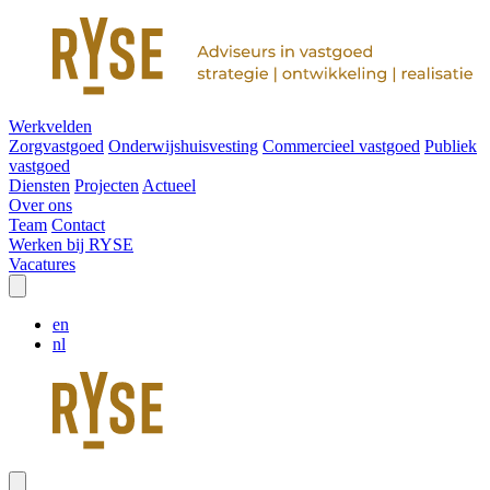
Werkvelden
Zorgvastgoed
Onderwijshuisvesting
Commercieel vastgoed
Publiek
vastgoed
Diensten
Projecten
Actueel
Over ons
Team
Contact
Werken bij RYSE
Vacatures
en
nl