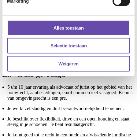
Marketing
niet over kennis op al deze rechtsgebieden beschikt. Dat is ook niet
noodzakelijk wanneer je maar wel de wil hebt om die kennis
gaandeweg te ontwikkelen. Je krijgt er energie van om onderdeel te
zijn van een organisatie waar veel dynamiek is. Je bent proactief,
neemt je verantwoordelijkheid en pakt de vrijheid die er is in de
Alles toestaan
verschillende opgaven. Je toont ondernemerschap, bent leergierig,
een flexibele collega en altijd op weg naar het beste resultaat. Je hebt
daarbij uitstekende schriftelijke en mondelinge
Selectie toestaan
communicatievaardigheden, kunt goed samenwerken in een groep
en denkt en handelt in het belang van de klant.
Weigeren
En verder gevraagd
5 t/m 10 jaar ervaring als advocaat of jurist op het gebied van het
bouwrecht, aanbestedingen, en/of commercieel vastgoed. Kennis
van omgevingsrecht is een pre.
Je werkt zelfstandig en durft verantwoordelijkheid te nemen.
Je beschikt over flexibiliteit, drive en een open houding en staat
stevig in je schoenen. Je bent resultaatgericht.
Je komt goed tot je recht in een brede en afwisselende juridische