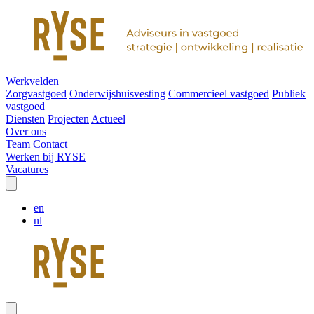
Werkvelden
Zorgvastgoed
Onderwijshuisvesting
Commercieel vastgoed
Publiek
vastgoed
Diensten
Projecten
Actueel
Over ons
Team
Contact
Werken bij RYSE
Vacatures
en
nl