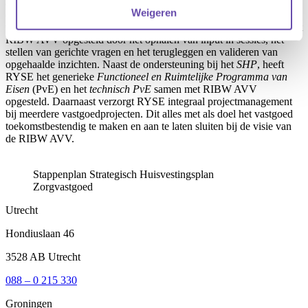
analyseren van de huidige situatie, bepalen van toekomstige
Weigeren
capaciteiten en het uitwerken van scenario’s is een plan opgesteld
voor de periode 2025-2050. Dit SHP is in nauwe samenwerking met
RIBW AVV opgesteld door het ophalen van input in sessies, het
stellen van gerichte vragen en het terugleggen en valideren van
opgehaalde inzichten. Naast de ondersteuning bij het
SHP
, heeft
RYSE het generieke
Functioneel en Ruimtelijke Programma van
Eisen
(PvE) en het
technisch PvE
samen met RIBW AVV
opgesteld. Daarnaast verzorgt RYSE integraal projectmanagement
bij meerdere vastgoedprojecten. Dit alles met als doel het vastgoed
toekomstbestendig te maken en aan te laten sluiten bij de visie van
de RIBW AVV.
Stappenplan Strategisch Huisvestingsplan
Zorgvastgoed
Utrecht
Hondiuslaan 46
3528 AB Utrecht
088 – 0 215 330
Groningen