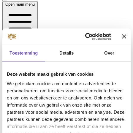
Open main menu
RIBW Arhnem & Veluwe Vallei
Toestemming
Details
Over
RYSE heeft RIBW AVV begeleid door het herijken van het reeds
opgestelde
strategisch huisvestingsplan (SHP)
. Daarnaast was
Deze website maakt gebruik van cookies
RYSE parallel betrokken bij de uitwerking van het
Functioneel
Programma van Eisen
(PvE) tot een
technisch PvE
en verzorgde
We gebruiken cookies om content en advertenties te
RYSE projectmanagement bij de al lopende projecten Mercurion en
personaliseren, om functies voor social media te bieden
Wolfheze. Dit alles met als doel het vastgoed toekomstbestendig te
en om ons websiteverkeer te analyseren. Ook delen we
maken en aan te laten sluiten bij de visie van de RIBW AVV.
informatie over uw gebruik van onze site met onze
Werkvelden
partners voor social media, adverteren en analyse. Deze
Zorgvastgoed
Gezondheidszorg
partners kunnen deze gegevens combineren met andere
informatie die u aan ze heeft verstrekt of die ze hebben
Locatie