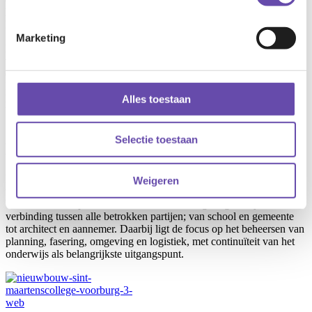
langer aan de eisen van deze tijd, waardoor nieuwbouw op dezelfde
locatie de enige toekomstbestendige oplossing bleek.
Marketing
Die keuze brengt echter grote uitdagingen met zich mee. De bouw
vindt plaats op een beperkte locatie, midden in een woonwijk, met
de nadrukkelijke wens om het onderwijs continu te laten doorgaan.
Dit vraagt om een zorgvuldig gefaseerd bouwproces, waarbij
leerlingen en medewerkers stapsgewijs verplaatsen tussen bestaande
Alles toestaan
bouwdelen, tijdelijke huisvesting en nieuw gerealiseerde ruimtes.
Selectie toestaan
De rol van RYSE
RYSE vervult in dit project de rol van projectmanager en is
Weigeren
verantwoordelijk voor de integrale regie over dit complexe proces.
Vanaf de ontwerpfase tot en met de uitvoering zorgen wij voor de
verbinding tussen alle betrokken partijen; van school en gemeente
tot architect en aannemer. Daarbij ligt de focus op het beheersen van
planning, fasering, omgeving en logistiek, met continuïteit van het
onderwijs als belangrijkste uitgangspunt.