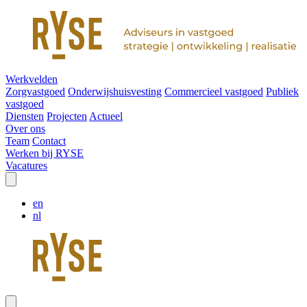
Werkvelden
Zorgvastgoed
Onderwijshuisvesting
Commercieel vastgoed
Publiek
vastgoed
Diensten
Projecten
Actueel
Over ons
Team
Contact
Werken bij RYSE
Vacatures
en
nl